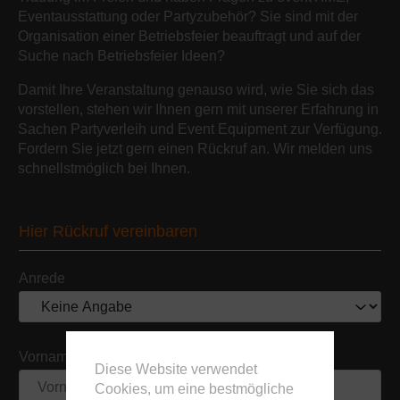
Eventausstattung oder Partyzubehör? Sie sind mit der
Organisation einer Betriebsfeier beauftragt und auf der
Suche nach Betriebsfeier Ideen?
Damit Ihre Veranstaltung genauso wird, wie Sie sich das
vorstellen, stehen wir Ihnen gern mit unserer Erfahrung in
Sachen Partyverleih und Event Equipment zur Verfügung.
Fordern Sie jetzt gern einen Rückruf an. Wir melden uns
schnellstmöglich bei Ihnen.
Hier Rückruf vereinbaren
Anrede
Vorname
Diese Website verwendet
Cookies, um eine bestmögliche