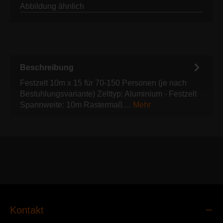
Abbildung ähnlich
Beschreibung
Festzelt 10m x 15 für 70-150 Personen (je nach
Bestuhlungsvariante) Zelttyp: Aluminium - Festzelt
Spannweite: 10m Rastermaß…
Mehr
Kontakt