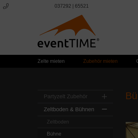
037292 | 65521
springen
Zur Hauptnavigation springen
Zelte mieten
Zubehör mieten
Bü
Partyzelt Zubehör
Zeltboden & Bühnen
Zeltboden
Bühne