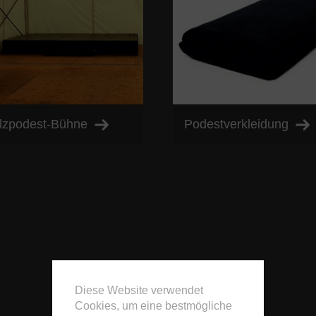
lzpodest-Bühne
Podestverkleidung
Diese Website verwendet
Cookies, um eine bestmögliche