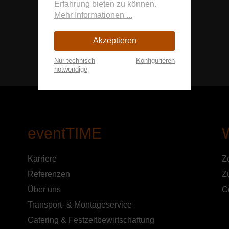
Erfahrung bieten zu können.
Mehr Informationen ...
Akzeptieren
Nur technisch
Konfigurieren
notwendige
eventTIME
Karriere
Z
Referenzen
Z
Über uns
C
Transport- & Montageservice
Catering & Festzeltbewirtschaftung