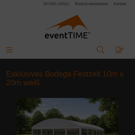
037292 | 65521
Rückruf vereinbaren
Kontakt
alt springen
Exklusives Bodega Festzelt 10m x
20m weiß