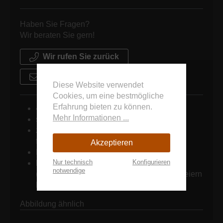
Haben Sie Fragen?
Wir beraten Sie gern!
Wir rufen Sie zurück
Schreiben Sie uns
Diese Website verwendet
Cookies, um eine bestmögliche
Erfahrung bieten zu können.
4 Tage = 1 Mieteinheit
Mehr Informationen ...
schnelle Angebotserstellung
zuverlässige Lieferung/ Abholung durch
firmeneigene Fahrzeuge
Akzeptieren
Montageservice
Nur technisch
Konfigurieren
keine Mindestbestellmengen
notwendige
(Großveranstaltungen wie auch kleinere Feiern
können problemlos ausgestattet werden)
Abbildung ähnlich