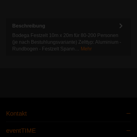
Beschreibung
Bodega Festzelt 10m x 20m für 80-200 Personen
(je nach Bestuhlungsvariante) Zelttyp: Aluminium -
Rundbogen - Festzelt Spann…
Mehr
Kontakt
eventTIME