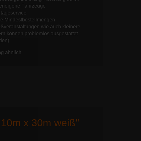
meneigene Fahrzeuge
tageservice
ne Mindestbestellmengen
oßveranstaltungen wie auch kleinere
ern können problemlos ausgestattet
den)
g ähnlich
t 10m x 30m weiß"