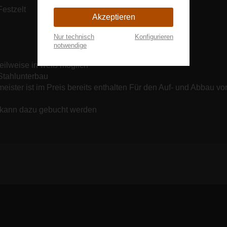
Festzelt
Akzeptieren
Nur technisch
Konfigurieren
notwendige
eilweise in weiß möglich
 Stahlunterbau
ster ist im Preis bereits enthalten Für den Auf- und Abbau vor 
 kann dazu gebucht werden