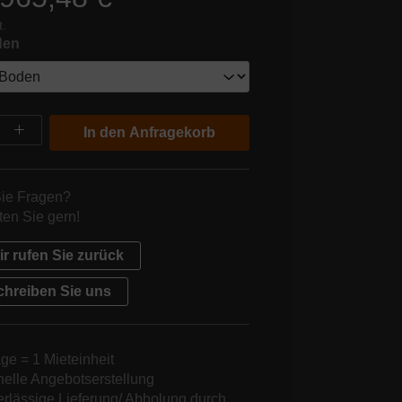
t.
auswählen
den
kt Anzahl: Gib den gewünschten Wert ein o
In den Anfragekorb
ie Fragen?
ten Sie gern!
ir rufen Sie zurück
chreiben Sie uns
ge = 1 Mieteinheit
nelle Angebotserstellung
erlässige Lieferung/ Abholung durch