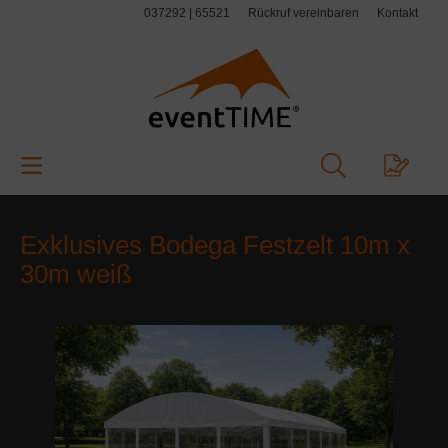
037292 | 65521
Rückruf vereinbaren
Kontakt
alt springen
Exklusives Bodega Festzelt 10m x
30m weiß