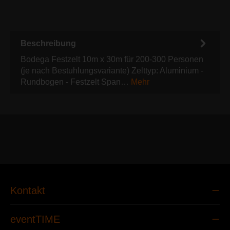
Beschreibung
Bodega Festzelt 10m x 30m für 200-300 Personen
(je nach Bestuhlungsvariante) Zelttyp: Aluminium -
Rundbogen - Festzelt Span…
Mehr
Kontakt
eventTIME