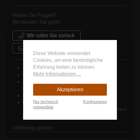
Haben Sie Fragen?
Wir beraten Sie gern!
Wir rufen Sie zurück
Schreiben Sie uns
Diese Website verwendet
Cookies, um eine bestmögliche
Erfahrung bieten zu können.
4 Tage = 1 Mieteinheit
Mehr Informationen ...
schnelle Angebotserstellung
zuverlässige Lieferung/ Abholung durch
firmeneigene Fahrzeuge
Akzeptieren
Montageservice
Nur technisch
Konfigurieren
keine Mindestbestellmengen
notwendige
(Großveranstaltungen wie auch kleinere Feiern
können problemlos ausgestattet werden)
Abbildung ähnlich