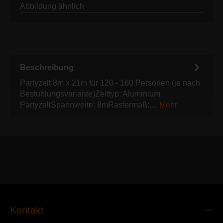
Abbildung ähnlich
Beschreibung
Partyzelt 8m x 21m für 120 - 160 Personen (je nach
Bestuhlungsvariante)Zelttyp: Aluminium
PartyzeltSpannweite: 8mRastermaß:…
Mehr
Kontakt