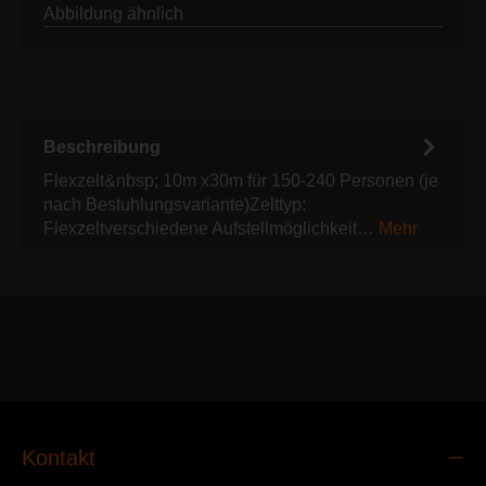
Abbildung ähnlich
Beschreibung
Flexzelt&nbsp; 10m x30m für 150-240 Personen (je
nach Bestuhlungsvariante)Zelttyp:
Flexzeltverschiedene Aufstellmöglichkeit…
Mehr
Kontakt