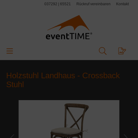
037292 | 65521
Rückruf vereinbaren
Kontakt
alt springen
Holzstuhl Landhaus - Crossback
Stuhl