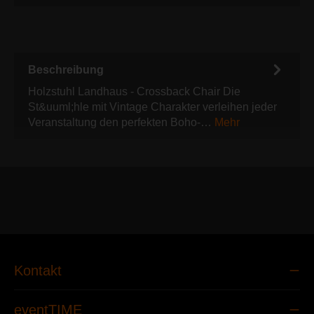
Beschreibung
Holzstuhl Landhaus - Crossback Chair Die
St&uuml;hle mit Vintage Charakter verleihen jeder
Veranstaltung den perfekten Boho-…
Mehr
Kontakt
eventTIME