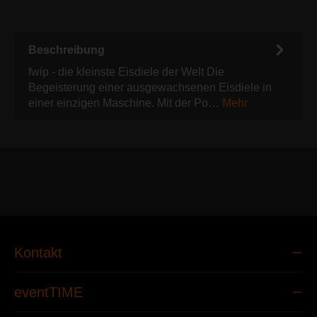
Beschreibung
fwip - die kleinste Eisdiele der Welt Die
Begeisterung einer ausgewachsenen Eisdiele in
einer einzigen Maschine. Mit der Po…
Mehr
Kontakt
eventTIME