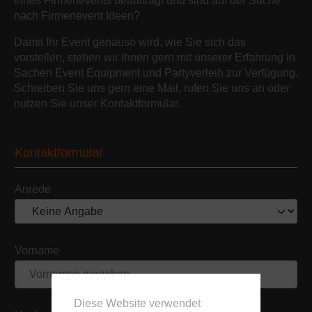
eines Firmenevents beauftragt und sind auf der Suche
nach Firmenevent Ideen?
Damit Ihr Event genauso wird, wie Sie sich das
vorstellen, stehen wir Ihnen gern mit unserer Erfahrung in
Sachen Event Equipment und Partyverleih zur Verfügung.
Schreiben Sie uns gern eine Mail, rufen Sie uns an oder
nutzen Sie unser Kontaktformular.
Kontaktformular
Anrede
Vorname
Diese Website verwendet