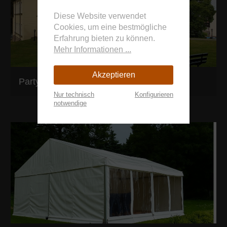
Diese Website verwendet
Cookies, um eine bestmögliche
Erfahrung bieten zu können.
Mehr Informationen ...
Akzeptieren
Partyzelt 8m x 9m
Nur technisch
Konfigurieren
notwendige